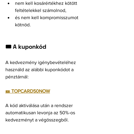
nem kell kosárértékhez kötött 
feltételekkel számolnod,
és nem kell kompromisszumot 
kötnöd.
🎟️ A kuponkód
A kedvezmény igénybevételéhez 
használd az alábbi kuponkódot a 
pénztárnál:
🎫 TOPCARD50NOW
A kód aktiválása után a rendszer 
automatikusan levonja az 50%-os 
kedvezményt a végösszegből.