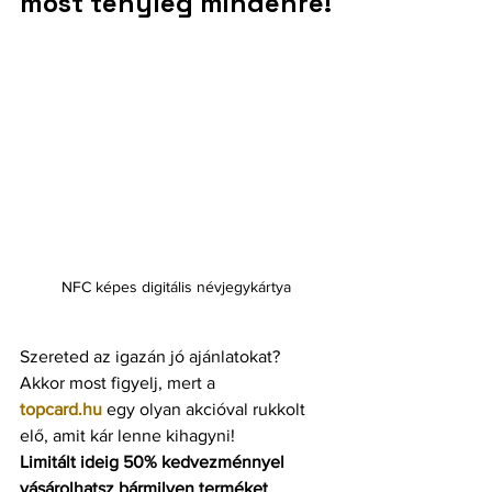
most tényleg mindenre!
NFC képes digitális névjegykártya
Szereted az igazán jó ajánlatokat? 
Akkor most figyelj, mert a 
topcard.hu
 egy olyan akcióval rukkolt 
elő, amit kár lenne kihagyni!
Limitált ideig 50% kedvezménnyel 
vásárolhatsz bármilyen terméket
, 