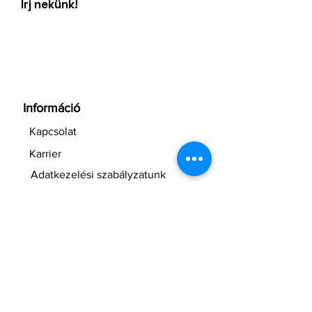
Írj nekünk!
Információ
Kapcsolat
Karrier
Adatkezelési szabályzatunk
Emelt díjas számok listája
Yettel Online
Ügyfélszolgálat
Hívásvégződtetési díjak
Inflációs korrekció
NMHH hívószám lekérdezés