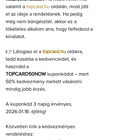
valamit a 
topcard.hu
 oldalán, most jött 
el az ideje a rendelésnek. Ha pedig 
még nem böngésztél, akkor ez a 
tökéletes alkalom arra, hogy felfedezd a 
kínálatot.
👉 Látogass el a 
topcard.hu
 oldalra, 
tedd kosárba a kedvenceidet, és 
használd a
TOPCARD50NOW
 kuponkódot – mert 
50% kedvezmény mellett vásárolni 
mindig jobb érzés.
A kuponkód 3 napig érvényes, 
2026.01.18. éjfélig!
Közvetlen link a kedvezményes 
rendeléshez: 