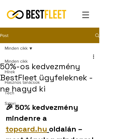
Post
Minden cikk
Minden cikk
50%-os kedvezmény
Hírek
BestFleet ügyfeleknek -
Hasznos tanácsok
ne hagyd ki
Tech
Sztori
🎉 50% kedvezmény 
mindenre a 
topcard.hu
oldalán – 