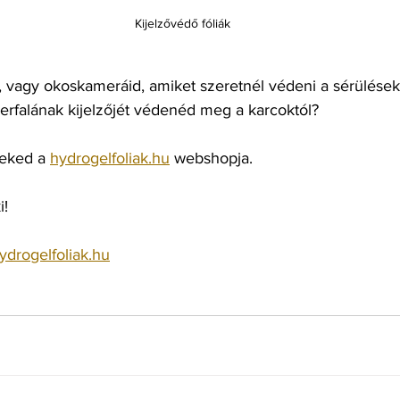
Kijelzővédő fóliák
vagy okoskameráid, amiket szeretnél védeni a sérülések
rfalának kijelzőjét védenéd meg a karcoktól?
eked a 
hydrogelfoliak.hu
 webshopja.
i!
drogelfoliak.hu