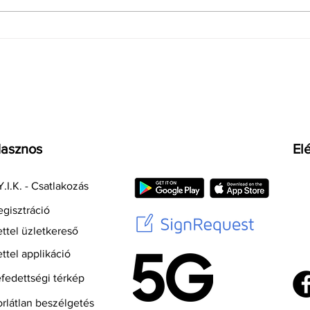
Fontos változás a
Appl
BestFleet flottánál:
láto
hamarosan megszűnik a
jöhe
vállalkozói csatlakozás
Pro á
lehetősége
asznos
El
.I.K. - Csatlakozás
gisztráció
ttel üzletkereső
ttel applikáció
fedettségi térkép
rlátlan beszélgetés