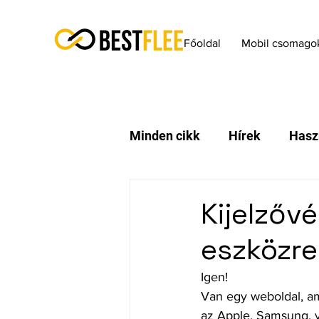
Főoldal
Mobil csomago
Minden cikk
Hírek
Hasz
Kijelzővé
eszközr
Igen!
Van egy weboldal, a
az Apple, Samsung, 