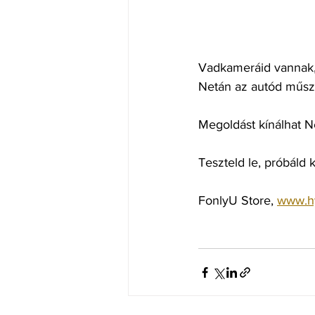
Vadkameráid vannak, 
Netán az autód műsze
Megoldást kínálhat N
Teszteld le, próbáld k
FonlyU Store, 
www.hy