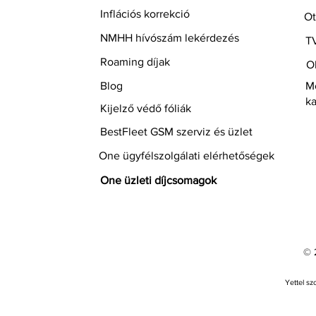
Inflációs korrekció
Ot
NMHH hívószám lekérdezés
T
Roaming díjak
O
Blog
Mo
ka
Kijelző védő fóliák
BestFleet GSM szerviz és üzlet
One ügyfélszolgálati elérhetőségek
One üzleti díjcsomagok
© 2
Yettel sz