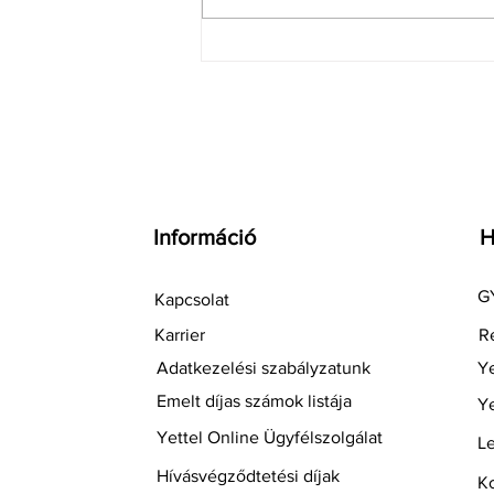
SWEET.TV vagy
hagyományos televízió?
Ezért választ egyre több
magyar előfizető modern
streaming TV
szolgáltatást – és ezért
használják a BestFleet
kuponokat
Információ
H
GY
Kapcsolat
Karrier
Re
Adatkezelési szabályzatunk
Ye
Emelt díjas számok listája
Ye
Yettel Online Ügyfélszolgálat
Le
Hívásvégződtetési díjak
Ko