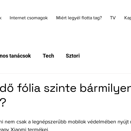
k
Internet csomagok
Miért legyél flotta tag?
TV
Kap
nos tanácsok
Tech
Sztori
dő fólia szinte bármilye
e?
mi nem csak a legnépszerűbb mobilok védelmében nyújt m
vagy Xiaomi termékei.