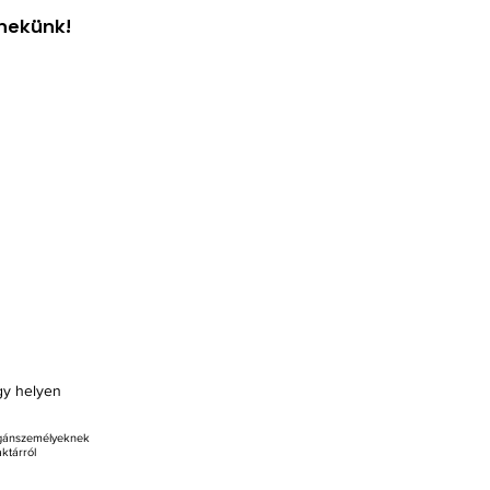
 nekünk!
egy helyen
Magánszemélyeknek
ktárról