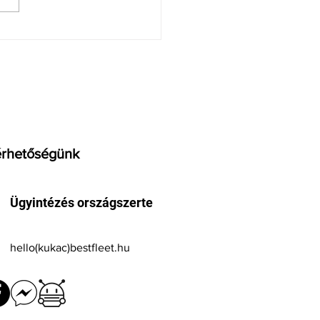
e bejelentés: Sosem
tt történelmi drágulás
t és itt az iPhone 18
ra is.
érhetőségünk
Ügyintézés országszerte
hello(kukac)bestfleet.hu