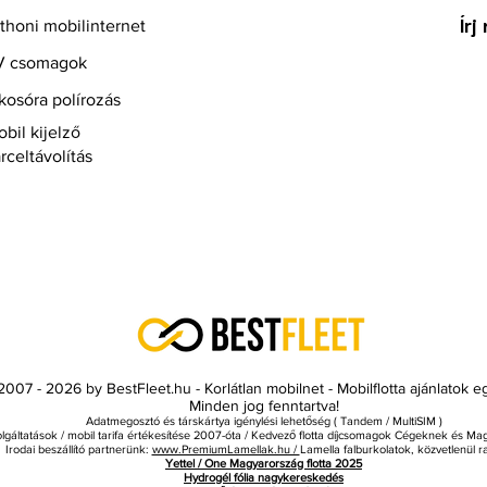
Írj
thoni mobilinternet
V csomagok
kosóra polírozás
bil kijelző
rceltávolítás
007 - 2026 by BestFleet.hu - Korlátlan mobilnet - Mobilflotta ajánlatok 
Minden jog fenntartva!
Adatmegosztó és társkártya igénylési lehetőség ( Tandem / MultiSIM )
olgáltatások / mobil tarifa értékesítése 2007-óta / Kedvező flotta díjcsomagok Cégeknek és 
Irodai beszállító partnerünk:
www.PremiumLamellak.hu /
Lamella falburkolatok, közvetlenül ra
Yettel / One Magyarország flotta 2025
Hydrogél fólia nagykereskedés