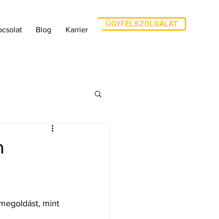
ÜGYFÉLSZOLGÁLAT
csolat
Blog
Karrier
n
egoldást, mint 