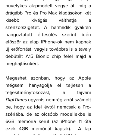
hüvelykes alapmodell vegye át, míg a 
drágább Pro és Pro Max kiadásokon két 
kisebb kivágás válthatja a 
szenzorszigetet. A harmadik gyakran 
hangoztatott értesülés szerint idén 
először az alap iPhone-ok nem kapnak 
új erőforrást, vagyis továbbra is a tavaly 
debütált A15 Bionic chip felel majd a 
meghajtásukért.
Megeshet azonban, hogy az Apple 
mégsem hanyagolja el teljesen a 
teljesítményfokozást, a tajvani 
DigiTimes
 ugyanis nemrég arról számolt 
be, hogy az idei évtől nemcsak a Pro-
szériába, de az olcsóbb modellekbe is 
6GB memória kerül (az iPhone 11 óta 
ezek 4GB memóriát kaptak).  A lap 