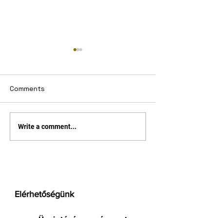
Comments
Okos az órám
Ulefone Armor 
Write a comment...
egy bitang kés
szeretnél
Elérhetőségünk