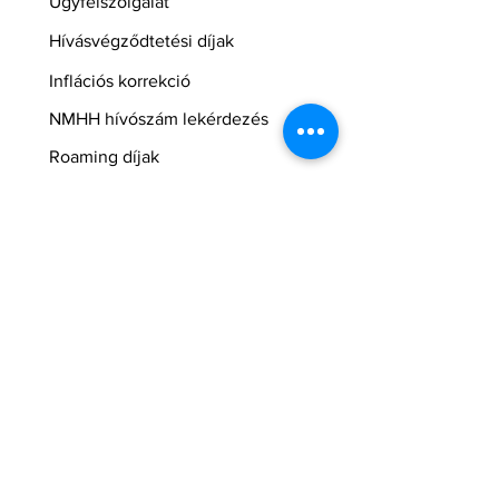
Ügyfélszolgálat
Hívásvégződtetési díjak
Inflációs korrekció
NMHH hívószám lekérdezés
Roaming díjak
Blog
Kijelző védő
fóliák
BestFleet GSM szerviz és üzlet
Hasznos
One ügyfélszolgálati elérhetőségek
GY.I.K. - Csatlakozás
Regisztráció
Yettel üzletkereső