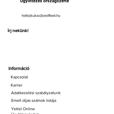
Ügyintézés országszerte
hello(kukac)bestfleet.hu
Írj nekünk!
Információ
Kapcsolat
Karrier
Adatkezelési szabályzatunk
Emelt díjas számok listája
Yettel Online