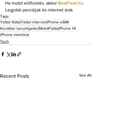
Ha mobil előfizetés, akkor 
BestFleet.hu
Legjobb percdíjak és internet árak 
Tags:
Yettel flotta
Yettel internet
iPhone eSIM
Korlátlan beszélgetés
MobilFlotta
iPhone 14
iPhone memória
Tech
See All
Recent Posts