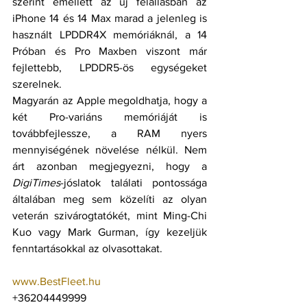
szerint emellett az új felállásban az 
iPhone 14 és 14 Max marad a jelenleg is 
használt LPDDR4X memóriáknál, a 14 
Próban és Pro Maxben viszont már 
fejlettebb, LPDDR5-ös egységeket 
szerelnek.
Magyarán az Apple megoldhatja, hogy a 
két Pro-variáns memóriáját is 
továbbfejlessze, a RAM nyers 
mennyiségének növelése nélkül. Nem 
árt azonban megjegyezni, hogy a 
DigiTimes
-jóslatok találati pontossága 
általában meg sem közelíti az olyan 
veterán szivárogtatókét, mint Ming-Chi 
Kuo vagy Mark Gurman, így kezeljük 
fenntartásokkal az olvasottakat.
www.BestFleet.hu
+36204449999