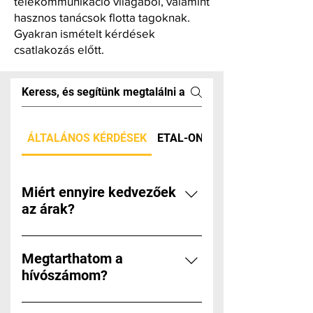
telekommunikáció világából, valamint
hasznos tanácsok flotta tagoknak.
Gyakran ismételt kérdések
csatlakozás előtt.
ÁLTALÁNOS KÉRDÉSEK
ETAL-ON, ALL-IN ÉS FLEXI 
Miért ennyire kedvezőek
az árak?
Csoportos kedvezményt biztosítunk,
gyakorlatilag nagykereskedelmi
Megtarthatom a
árakra van lehetőséged szerződni.
hívószámom?
Ez pont ugyanolyan, mint amikor
Természetesen igen, sőt, örülünk is
flottában olcsóbb a céges autó is. 😇