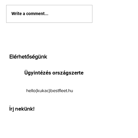
Yettel nemzetközi
370 millió gigab
Write a comment...
hívásdíjak ( Mobil flotta
zajlott a Yettel
specifikus )
első éve
Elérhetőségünk
Ügyintézés országszerte
hello(kukac)bestfleet.hu
Írj nekünk!