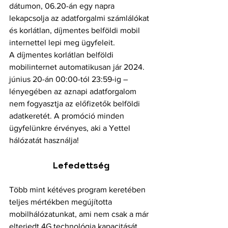
dátumon, 06.20-án egy napra 
lekapcsolja az adatforgalmi számlálókat 
és korlátlan, díjmentes belföldi mobil 
internettel lepi meg ügyfeleit.
A díjmentes korlátlan belföldi 
mobilinternet automatikusan jár 2024. 
június 20-án 00:00-tól 23:59-ig – 
lényegében az aznapi adatforgalom 
nem fogyasztja az előfizetők belföldi 
adatkeretét. A promóció minden 
ügyfelünkre érvényes, aki a Yettel 
hálózatát használja!
Lefedettség
Több mint kétéves program keretében 
teljes mértékben megújította 
mobilhálózatunkat, ami nem csak a már 
elterjedt 4G technológia kapacitását 