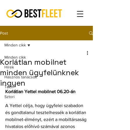
Post
Minden cikk
Minden cikk
Korlátlan mobilnet
Hírek
minden ügyfelünknek
Hasznos tanácsok
ingyen
Tech
Korlátlan Yettel mobilnet 06.20-án
Sztori
A Yettel célja, hogy ügyfelei szabadon 
és gondtalanul tesztelhessék a korlátlan 
mobilnet-élményt, ezért a mobiltársaság 
hivatalos előhívó számával azonos 