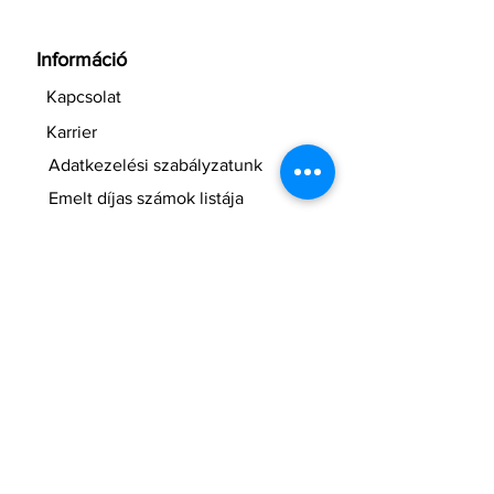
Információ
Kapcsolat
Karrier
Adatkezelési szabályzatunk
Emelt díjas számok listája
Yettel Online
Ügyfélszolgálat
Hívásvégződtetési díjak
Inflációs korrekció
NMHH hívószám lekérdezés
Roaming díjak
Blog
Kijelző védő