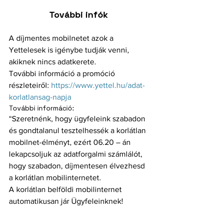
További infók
A díjmentes mobilnetet azok a 
Yettelesek is igénybe tudják venni, 
akiknek nincs adatkerete.
További információ a promóció 
részleteiről: 
https://www.yettel.hu/adat-
korlatlansag-napja
További információ:
“Szeretnénk, hogy ügyfeleink szabadon 
és gondtalanul tesztelhessék a korlátlan 
mobilnet-élményt, ezért 06.20 – án 
lekapcsoljuk az adatforgalmi számlálót, 
hogy szabadon, díjmentesen élvezhesd 
a korlátlan mobilinternetet. 
A korlátlan belföldi mobilinternet 
automatikusan jár Ügyfeleinknek!