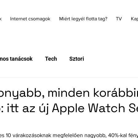
k
Internet csomagok
Miért legyél flotta tag?
TV
Kap
nos tanácsok
Tech
Sztori
nyabb, minden korábbi
 itt az új Apple Watch S
es 10 várakozásoknak megfelelően nagyobb, 40%-kal fén