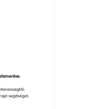
elismerése.
llenességtől, 
ajd segítséget.