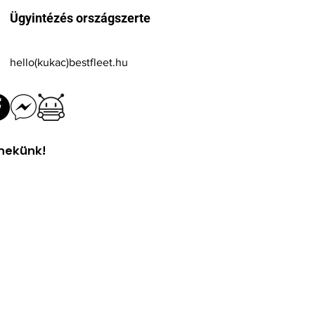
Ügyintézés országszerte
hello(kukac)bestfleet.hu
 nekünk!