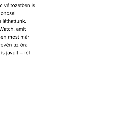
m változatban is 
donosai 
 láthattunk.
Watch, amit 
ően most már 
révén az óra 
s javult – fél 