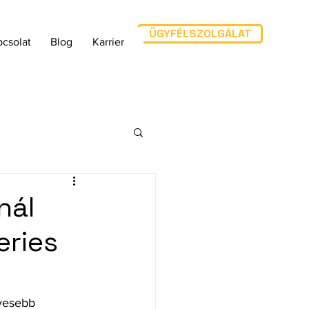
ÜGYFÉLSZOLGÁLAT
csolat
Blog
Karrier
nál
eries
yesebb 