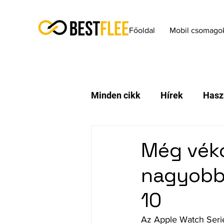
Főoldal
Mobil csomago
Minden cikk
Hírek
Hasz
Még véko
nagyobb:
10
Az Apple Watch Seri