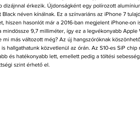
b dizájnnal érkezik. Újdonságként egy polírozott alumíniu
t Black néven kínálnak. Ez a színvariáns az iPhone 7 tulaj
t, hiszen hasonlót már a 2016-ban megjelent iPhone-on is
 mindössze 9,7 milliméter, így ez a legvékonyabb Apple 
De mi más változott még? Az új hangszóróknak köszönhet
is hallgathatunk közvetlenül az órán. Az S10-es SiP chip 
bb és hatékonyabb lett, emellett pedig a töltési sebesség i
ttségi szint érhető el.