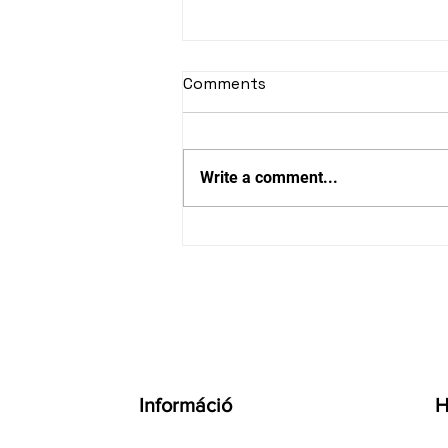
Comments
Write a comment...
SWEET.TV vagy
hagyományos televízió?
Ezért választ egyre több
magyar előfizető modern
streaming TV
szolgáltatást – és ezért
használják a BestFleet
kuponokat
Információ
H