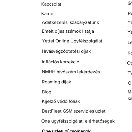
GY
Kapcsolat
Karrier
Re
Adatkezelési szabályzatunk
Ye
Emelt díjas számok listája
Ye
Yettel Online Ügyfélszolgálat
Le
Hívásvégződtetési díjak
Ko
Inflációs korrekció
Ot
NMHH hívószám lekérdezés
T
Roaming díjak
O
Blog
Mo
ka
Kijelző védő fóliák
BestFleet GSM szerviz és üzlet
One ügyfélszolgálati elérhetőségek
One üzleti díjcsomagok