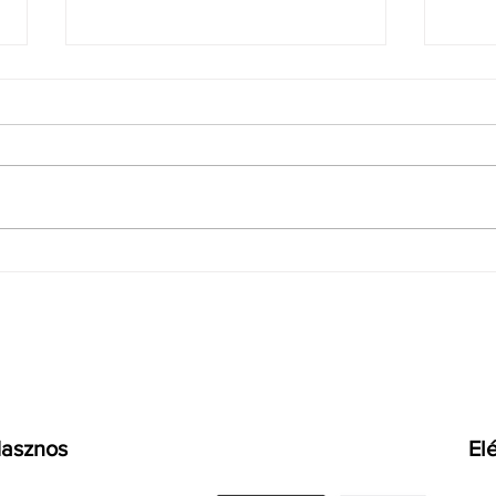
Fontos változás a
Appl
BestFleet flottánál:
láto
hamarosan megszűnik a
jöhe
vállalkozói csatlakozás
Pro á
lehetősége
asznos
El