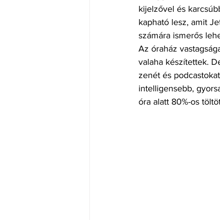
kijelzővel és karcsúb
kapható lesz, amit Je
számára ismerős lehe
Az óraház vastagsága
valaha készítettek. 
zenét és podcastokat 
intelligensebb, gyorsa
óra alatt 80%-os töltö