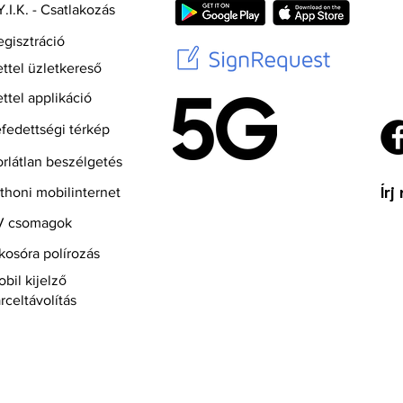
.I.K. - Csatlakozás
gisztráció
ttel üzletkereső
ttel applikáció
fedettségi térkép
rlátlan beszélgetés
Írj
thoni mobilinternet
V csomagok
kosóra polírozás
bil kijelző
rceltávolítás