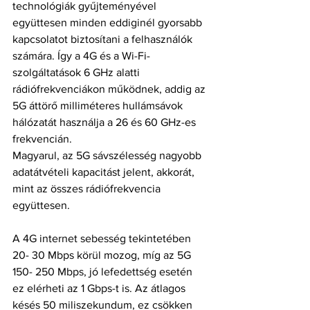
technológiák gyűjteményével 
együttesen minden eddiginél gyorsabb 
kapcsolatot biztosítani a felhasználók 
számára. Így a 4G és a Wi-Fi-
szolgáltatások 6 GHz alatti 
rádiófrekvenciákon működnek, addig az 
5G áttörő milliméteres hullámsávok 
hálózatát használja a 26 és 60 GHz-es 
frekvencián.
Magyarul, az 5G sávszélesség nagyobb 
adatátvételi kapacitást jelent, akkorát, 
mint az összes rádiófrekvencia 
együttesen.
A 4G internet sebesség tekintetében 
20- 30 Mbps körül mozog, míg az 5G 
150- 250 Mbps, jó lefedettség esetén 
ez elérheti az 1 Gbps-t is. Az átlagos 
késés 50 miliszekundum, ez csökken 