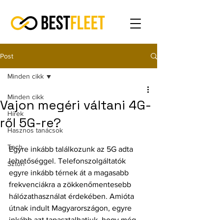
Post
Minden cikk
Minden cikk
Vajon megéri váltani 4G-
Hírek
ről 5G-re?
Hasznos tanácsok
Tech
Egyre inkább találkozunk az 5G adta 
lehetőséggel. Telefonszolgáltatók 
Sztori
egyre inkább térnek át a magasabb 
frekvenciákra a zökkenőmentesebb 
hálózathasználat érdekében. Amióta 
útnak indult Magyarországon, egyre 
inkább azt tapasztalhatjuk, hogy még 