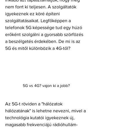
nem forrt ki teljesen. A szolgáltatók 
igyekeznek ez köré építeni 
szolgáltatásaikat. Legfőképpen a 
telefonok 5G képessége tud egy húzó 
erőként szolgálni a gyorsabb szörfözés 
a beszélgetés érdekében. De mi is az 
5G és mitől különbözik a 4G-től?
5G vs 4G? vajon ki a jobb?
Az 5G-t röviden a "hálózatok 
hálózatának" is lehetne nevezni, mivel a 
technológia kutatói igyekeznek 
új, 
magasabb frekvenciájú rádióhullám-