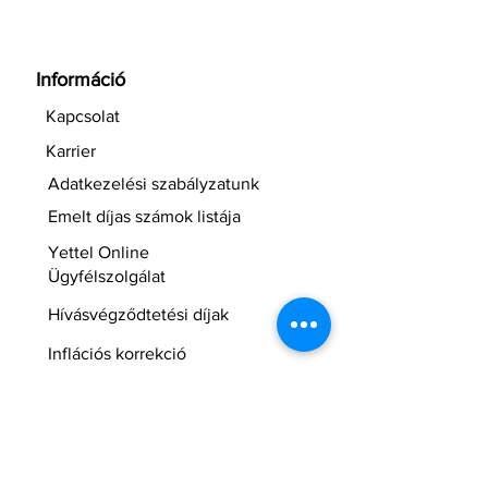
Információ
Kapcsolat
Karrier
Adatkezelési szabályzatunk
Emelt díjas számok listája
Yettel Online
Ügyfélszolgálat
Hívásvégződtetési díjak
Inflációs korrekció
NMHH hívószám lekérdezés
Roaming díjak
Blog