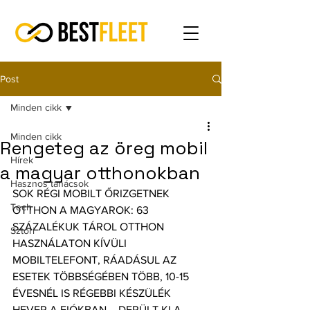
Post
Minden cikk
Minden cikk
Rengeteg az öreg mobil
Hírek
a magyar otthonokban
Hasznos tanácsok
SOK RÉGI MOBILT ŐRIZGETNEK 
Tech
OTTHON A MAGYAROK: 63 
SZÁZALÉKUK TÁROL OTTHON 
Sztori
HASZNÁLATON KÍVÜLI 
MOBILTELEFONT, RÁADÁSUL AZ 
ESETEK TÖBBSÉGÉBEN TÖBB, 10-15 
ÉVESNÉL IS RÉGEBBI KÉSZÜLÉK 
HEVER A FIÓKBAN – DERÜLT KI A 