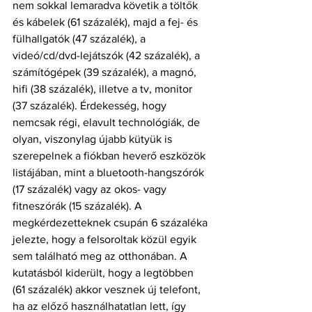
nem sokkal lemaradva követik a töltők 
és kábelek (61 százalék), majd a fej- és 
fülhallgatók (47 százalék), a 
videó/cd/dvd-lejátszók (42 százalék), a 
számítógépek (39 százalék), a magnó, 
hifi (38 százalék), illetve a tv, monitor 
(37 százalék). Érdekesség, hogy 
nemcsak régi, elavult technológiák, de 
olyan, viszonylag újabb kütyük is 
szerepelnek a fiókban heverő eszközök 
listájában, mint a bluetooth-hangszórók 
(17 százalék) vagy az okos- vagy 
fitneszórák (15 százalék). A 
megkérdezetteknek csupán 6 százaléka 
jelezte, hogy a felsoroltak közül egyik 
sem található meg az otthonában. A 
kutatásból kiderült, hogy a legtöbben 
(61 százalék) akkor vesznek új telefont, 
ha az előző használhatatlan lett, így 