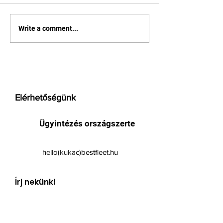
Az okostelefonok
Mobilinternet
Write a comment...
hatása a felnőttekre
evolúciója. 10 é
mire is lehet h
mobilinternete
Elérhetőségünk
Ügyintézés országszerte
hello(kukac)bestfleet.hu
Írj nekünk!