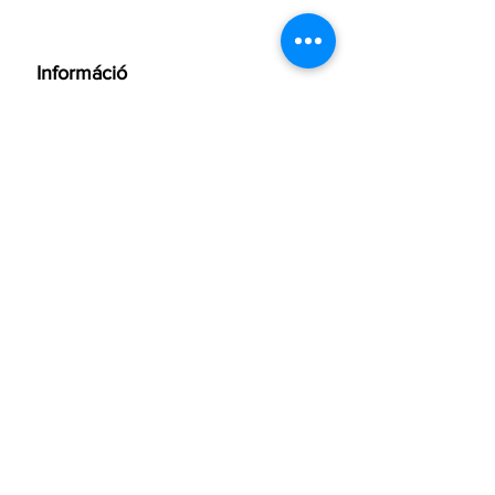
Információ
Kapcsolat
Karrier
Adatkezelési szabályzatunk
Emelt díjas számok listája
Yettel Online
Ügyfélszolgálat
Hívásvégződtetési díjak
Inflációs korrekció
NMHH hívószám lekérdezés
Roaming díjak
Blog