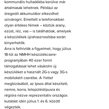
kommunális hulladékba kerülve már 
ártalmasak lehetnek. Például az 
öregedő akkumulátor elkezdhet 
szivárogni. Emellett a telefonokban 
olyan értékes fémek – köztük arany, 
ezüst, réz, vas – is találhatóak, amelyek 
a készülékek újrahasznosítása során 
kinyerhetők.
Arra is felhívták a figyelmet, hogy július 
18-tól az NMHH készülékcsere-
programjában 40 ezer forint 
támogatással lehet vásárolni új 
készüléket a használt 2G-s vagy 3G-s 
mobilokért cserébe. A Yettel 
megbízásából, az Ipsos által készített, 
nemre, korra, településtípusra és 
régióra nézve reprezentatív országos 
kutatást idén július 1. és 6. között 
végezték.