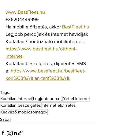
www.BestFleet.hu
+36204449999
Ha mobil előfizetés, akkor 
BestFleet.hu
Legjobb percdíjak és internet havidíjak
Korlátlan / hordozható mobilinternet: 
https://www.bestfleet.hu/otthoni-
internet
Korlátlan beszélgetés, díjmentes SMS-
e: 
https://www.bestfleet.hu/bestfleet-
korl%C3%A1tlan-tarif%C3%A1k
Tags:
Korlátlan internet
Legjobb percdíj
Yettel internet
Korlátlan beszélgetés
Internet előfizetés
Kedvező mobilcsomagok
Sztori