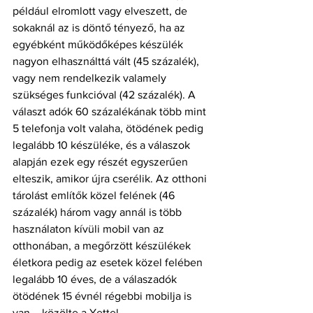
például elromlott vagy elveszett, de 
sokaknál az is döntő tényező, ha az 
egyébként működőképes készülék 
nagyon elhasználttá vált (45 százalék), 
vagy nem rendelkezik valamely 
szükséges funkcióval (42 százalék). A 
választ adók 60 százalékának több mint 
5 telefonja volt valaha, ötödének pedig 
legalább 10 készüléke, és a válaszok 
alapján ezek egy részét egyszerűen 
elteszik, amikor újra cserélik. Az otthoni 
tárolást említők közel felének (46 
százalék) három vagy annál is több 
használaton kívüli mobil van az 
otthonában, a megőrzött készülékek 
életkora pedig az esetek közel felében 
legalább 10 éves, de a válaszadók 
ötödének 15 évnél régebbi mobilja is 
van – közölte a Yettel.