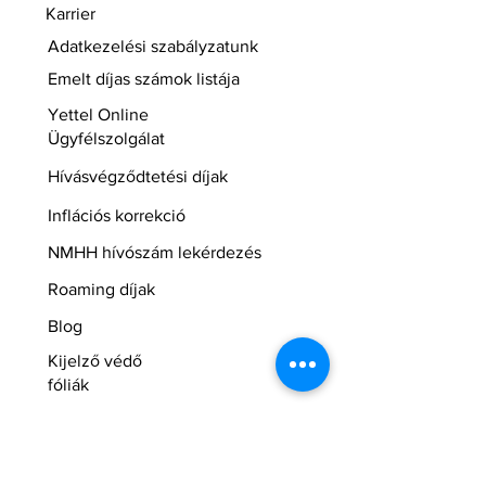
Karrier
Adatkezelési szabályzatunk
Emelt díjas számok listája
Yettel Online
Ügyfélszolgálat
Hívásvégződtetési díjak
Inflációs korrekció
NMHH hívószám lekérdezés
Roaming díjak
Blog
Kijelző védő
fóliák
BestFleet GSM szerviz és üzlet
Hasznos