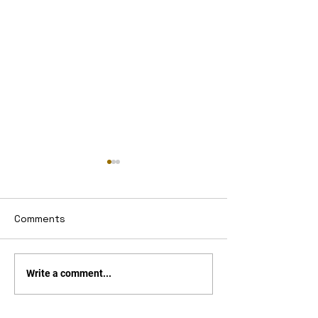
Comments
Okos az órám
Ulefone Armor 
Write a comment...
egy bitang kés
szeretnél