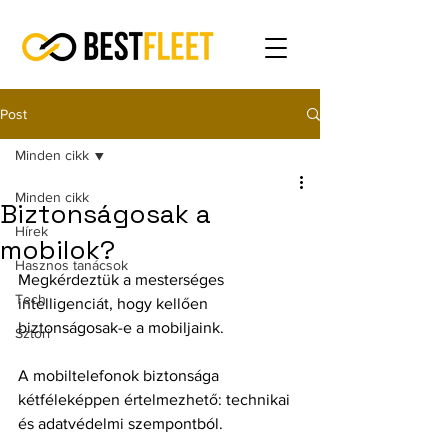
Post
Minden cikk
Minden cikk
Biztonságosak a
Hírek
mobilok?
Hasznos tanácsok
Megkérdeztük a mesterséges 
Tech
intelligenciát, hogy kellően 
biztonságosak-e a mobiljaink.
Sztori
A mobiltelefonok biztonsága 
kétféleképpen értelmezhető: technikai 
és adatvédelmi szempontból.