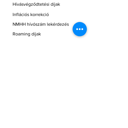
Hívásvégződtetési díjak
Inflációs korrekció
NMHH hívószám lekérdezés
Roaming díjak
Blog
Kijelző védő
fóliák
BestFleet GSM szerviz és üzlet
Hasznos
One ügyfélszolgálati elérhetőségek
GY.I.K. - Csatlakozás
Regisztráció
Yettel üzletkereső
Yettel applikáció