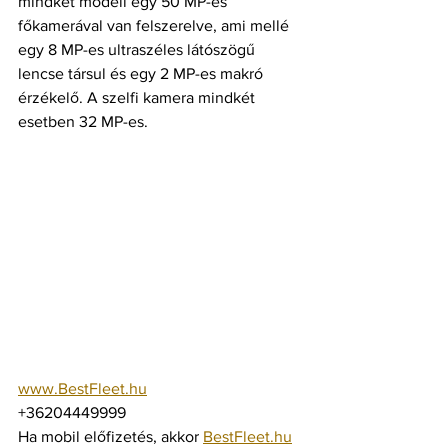
mindkét modell egy 50 MP-es 
főkamerával van felszerelve, ami mellé 
egy 8 MP-es ultraszéles látószögű 
lencse társul és egy 2 MP-es makró 
érzékelő. A szelfi kamera mindkét 
esetben 32 MP-es.
www.BestFleet.hu
+36204449999
Ha mobil előfizetés, akkor 
BestFleet.hu