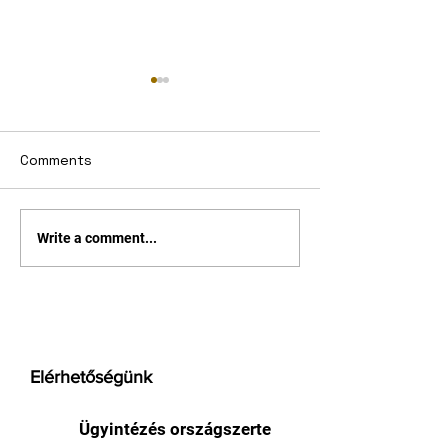
Comments
Okos az órám
Ulefone Armor 
Write a comment...
egy bitang kés
szeretnél
Elérhetőségünk
Ügyintézés országszerte