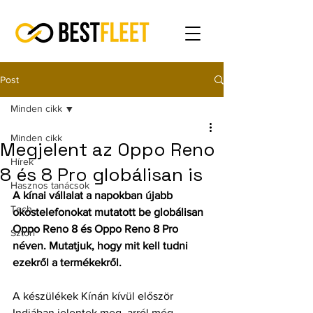
Post
Minden cikk
Minden cikk
Megjelent az Oppo Reno
Hírek
8 és 8 Pro globálisan is
Hasznos tanácsok
A kínai vállalat a napokban újabb 
Tech
okostelefonokat mutatott be globálisan 
Oppo Reno 8 és Oppo Reno 8 Pro 
Sztori
néven. Mutatjuk, hogy mit kell tudni 
ezekről a termékekről.
A készülékek Kínán kívül először 
Indiában jelentek meg, arról még 